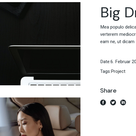
Big 
Mea populo delicati
verterem mediocrem
eam ne, ut dicam 
Date:
6. Februar 2
Tags:
Project
Share