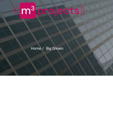
Skip
to
the
content
Home
Big Dream